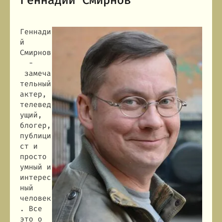
Геннадий Смирнов
Геннади
й
Смирнов
-
замеча
тельный
актер,
телевед
ущий,
блогер,
публици
ст и
просто
умный и
интерес
ный
человек
. Все
это о