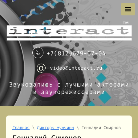
+7(812)679-67-04
video@interact.ru
Звукозапись с лучшими актерами
и звукорежиссерами
Главная
\
Дикторы мужчины
\ Геннадий Смирнов