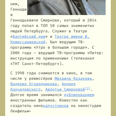
нем,
Геннади
и
Геннадьевиче Смирнове, который в 2014
году попал в ТОП 50 самых знаменитых
людей Петербурга. Служил в Театре
«
Балтийский дом
» и
Театре имени В.
Комиссаржевской
. Был ведущим ТВ-
программы «Утро в большом городе». С
2006 года — ведущий ТВ-программы «Питер:
инструкция по применению» (телеканал
«ТНТ Санкт-Петербург»).
С 1998 года снимается в кино, в том
числе у режиссёров
Михаила Козакова
,
Валерия Огородникова
,
Андрея
[3]
Кончаловского
,
Авдотьи Смирновой
.
Долгое время занимался
дублированием
иностранных фильмов. Известен как
создатель кино
капустников
на киностудии
.
Ленфильм